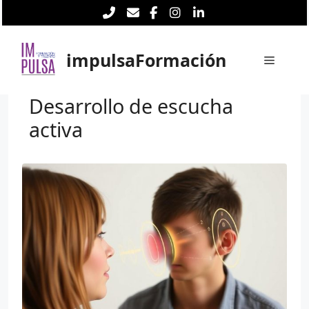
Saltar
al
contenido
impulsaFormación
Menú
Desarrollo de escucha
activa