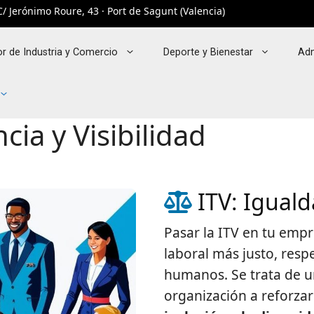
/ Jerónimo Roure, 43 · Port de Sagunt (Valencia)
r de Industria y Comercio
Deporte y Bienestar
Adm
cia y Visibilidad
ITV: Igualda
Pasar la ITV en tu emp
laboral más justo, res
humanos. Se trata de u
organización a reforza