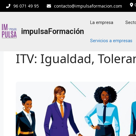
Saltar
C
96 071 49 95
contacto@impulsaformacion.com
al
contenido
La empresa
Secto
impulsaFormación
Servicios a empresas
ITV: Igualdad, Toleran