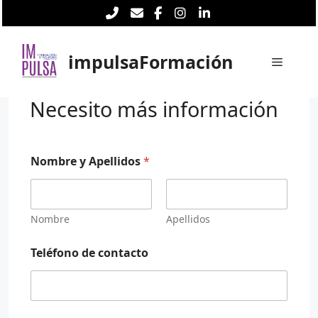
Saltar
al
contenido
impulsaFormación
Menú
Necesito más información
Nombre y Apellidos
*
Nombre
Apellidos
P
Teléfono de contacto
r
o
t
e
c