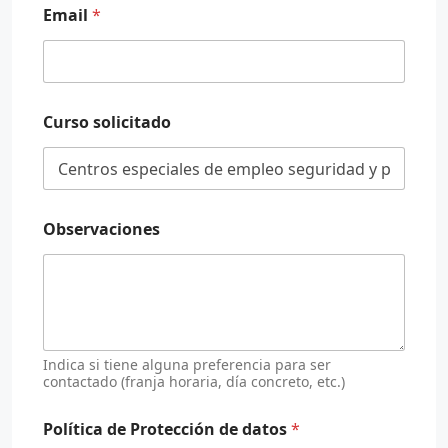
c
Email
*
i
ó
n
A
p
e
Curso solicitado
l
l
i
d
o
Observaciones
s
E
m
a
i
l
Indica si tiene alguna preferencia para ser
contactado (franja horaria, día concreto, etc.)
Política de Protección de datos
*