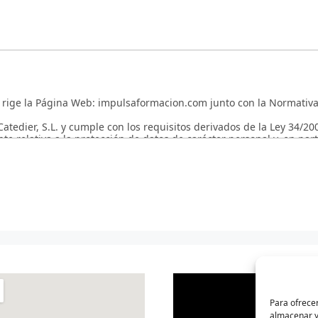
edier, S.L. y cumple con los requisitos derivados de la Ley 34/2002
te relativa a la protección de datos de carácter personal y, en pa
 la protección de las personas físicas en lo que respecta al tratamie
otección de Datos Personales y garantía de los derechos digitales.
 o adaptar la presente Política de Privacidad en todo momento. Po
 usuario se haya registrado en la página web y acceda a su cuenta 
 en relación con el tratamiento de sus datos personales.
por medio de la Página Web, ya sea por la navegación en la misma,
 recabados y tratados por el Responsable del Fichero, cuyos datos s
Para ofrecer
almacenar y/