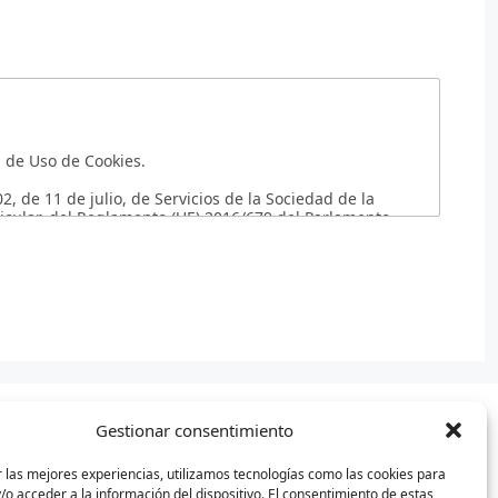
La Política de Privacidad forma parte del Aviso Legal que rige la Página Web: impulsaformacion.com junto con la Normativa de Uso de Cookies.
, de 11 de julio, de Servicios de la Sociedad de la
rticular, del Reglamento (UE) 2016/679 del Parlamento
nto de datos personales, a la libre circulación de estos
r lo tanto, le recomendamos que revise la misma cada
o perfil, al acceder a la misma, se le informará en el
 así como todos aquellos que nos pueda facilitar en los
e indican a continuación:
Gestionar consentimiento
 las mejores experiencias, utilizamos tecnologías como las cookies para
o acceder a la información del dispositivo. El consentimiento de estas