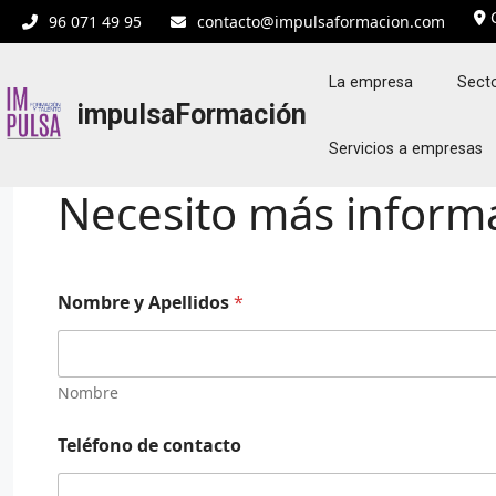
Saltar
C
96 071 49 95
contacto@impulsaformacion.com
al
contenido
La empresa
Secto
impulsaFormación
Servicios a empresas
Necesito más inform
Nombre y Apellidos
*
Nombre
Teléfono de contacto