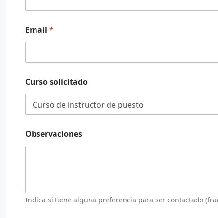
Email
*
Curso solicitado
P
Observaciones
r
o
t
e
c
c
i
ó
Indica si tiene alguna preferencia para ser contactado (fran
n