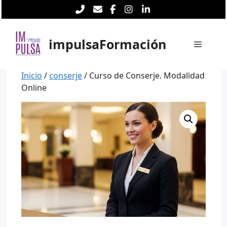
Saltar
al
contenido
impulsaFormación
Menú
Inicio
/
conserje
/ Curso de Conserje. Modalidad
Online