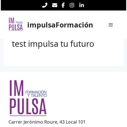
Saltar
al
contenido
impulsaFormación
Menú
test impulsa tu futuro
Carrer Jerónimo Roure, 43 Local 101