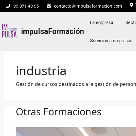
Saltar
C
96 071 49 95
contacto@impulsaformacion.com
al
contenido
La empresa
Secto
impulsaFormación
Servicios a empresas
industria
Gestión de cursos destinados a la gestión de person
Otras Formaciones