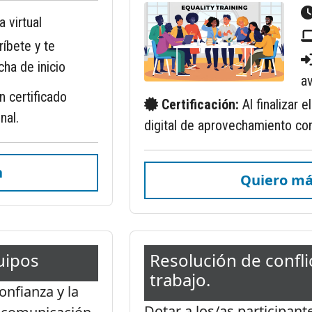
a virtual
ríbete y te
ha de inicio
av
un certificado
Certificación:
Al finalizar 
nal.
digital de aprovechamiento con
n
Quiero má
uipos
Resolución de confli
trabajo.
onfianza y la
Dotar a los/as participan