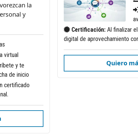
avorezcan la
personal y
av
Certificación:
Al finalizar 
digital de aprovechamiento con
as
a virtual
Quiero má
ríbete y te
ha de inicio
un certificado
nal.
n