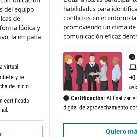
a comunicación
habilidades para identifica
s del equipo
conflictos en el entorno l
nicas de
promoviendo un clima de 
forma lúdica y
comunicación eficaz dentr
tivo, la empatía
a virtual
ríbete y te
ha de inicio
avi
Certificación:
Al finalizar 
un certificado
digital de aprovechamiento con
nal.
Quiero má
n